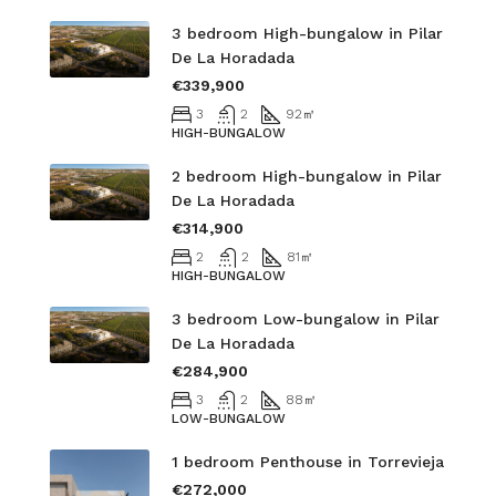
3 bedroom High-bungalow in Pilar
De La Horadada
€339,900
3
2
92
㎡
HIGH-BUNGALOW
2 bedroom High-bungalow in Pilar
De La Horadada
€314,900
2
2
81
㎡
HIGH-BUNGALOW
3 bedroom Low-bungalow in Pilar
De La Horadada
€284,900
3
2
88
㎡
LOW-BUNGALOW
1 bedroom Penthouse in Torrevieja
€272,000