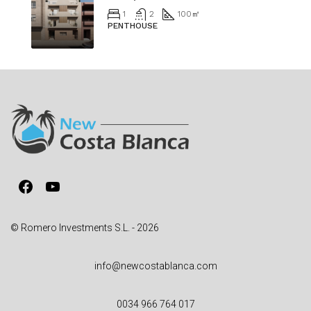
1
2
100
㎡
PENTHOUSE
Facebook
YouTube
© Romero Investments S.L. - 2026
info@newcostablanca.com
0034 966 764 017